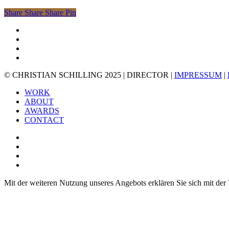
Share
Share
Share
Share
Pin
vimeo
instagram
phone
email
© CHRISTIAN SCHILLING 2025 | DIRECTOR |
IMPRESSUM
|
Close
WORK
Menu
ABOUT
AWARDS
CONTACT
vimeo
instagram
phone
email
Mit der weiteren Nutzung unseres Angebots erklären Sie sich mit de