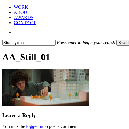
Skip
Menu
WORK
to
ABOUT
main
AWARDS
content
CONTACT
vimeo
instagram
phone
email
Press enter to begin your search
Searc
Close
Search
AA_Still_01
Leave a Reply
You must be
logged in
to post a comment.